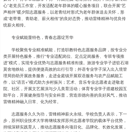
心”老党员工作室，开发适配老年群体的暖心服务项目，联合开展“艺
声相伴”暖夕阳志愿服务，以老青结对形式为老年群体送去关怀，形
成“老带青、青助老、薪火相传”的良好态势，推动雷锋精神与优良传
统薪火相传。
专业赋能显特色，青春志愿绽芳华
学校聚焦专业精准赋能，打造职教特色志愿服务品牌，按专业分
类开展特色服务，推行“专业适配岗位、定点定岗服务、专班专项推
进”模式，实现专业优势与志愿服务精准衔接。旅游专业学子进驻石湖
莫舍地铁站，提供便捷高效的出行引导；外语专业学子深入出入境管
理局协助开展政务服务，走进金庭镇开展双语服务与农产品赋能工
作，以“语言+”模式助力乡村振兴；艺术、音乐专业志愿者走进敬老
院、社区，开展文艺展演与少儿美育活动；体育专业学子搭建校园互
助平台，开展健身指导与安全科普，营造崇德向善的良好风气，推动
雷锋精神融入日常、化为经常。
志愿服务久久为功，雷锋精神薪火永续。学校负责人表示，下一
步，苏州职业技术大学将继续发挥苏州志愿者学院的载体平台优势，
持续深耕实践育人，推动志愿服务向项目化、品牌化、长效化发展，