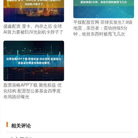
平煤配股官网 菲律宾发生7.9级
盛鑫配资 显卡、内存之后 全球
地震，亲历者：震动持续5分
AI算力要被EUV光刻机卡脖子了
钟，收拾东西时被甩飞几次
股票策略APP下载 聚焦权益 优
化结构 配置型公募基金四季度
布局路径曝光
相关评论