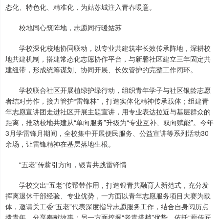
态化、特色化、精准化，为姑苏城注入青春暖意。
校地同心筑阵地，志愿同行暖姑苏
学校深化校地协同联动，以专业共建筑牢长效传承阵地，深耕校
地共建机制，搭建常态化志愿协作平台，与新馨社区建立三年固定共
建纽带，形成统筹谋划、协同开展、长效管护的完整工作闭环。
学校联合社区开展植绿护绿行动，组织青年学子与社区银龄志愿
者结对劳作，接力管护“雷锋林”，打造实体化精神传承载体；组建青
年志愿宣讲团走进社区开展主题宣讲，用专业表达拉近与基层群众的
距离，推动校地共建从“单向服务”升级为“专业互补、双向赋能”。今年
3月学雷锋月期间，全校集中开展便民服务、公益宣讲等系列活动30
余场，让雷锋精神在基层落地生根。
“五老”传薪引方向，银青共践雷锋情
学校突出“五老”传帮带作用，打造银青共融育人新范式，充分发
挥离退休干部经验、专业优势，一方面以青年志愿服务项目大赛为载
体，邀请关工委“五老”代表深度指导志愿服务工作，结合自身阅历点
拨青年、分享奉献故事；另一方面挖掘“老青搭档”优势，依托“薪传匠