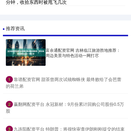
分钟，收拾东西时被甩飞几次
推荐资讯
富余通配资官网 吉林临江旅游胜地推荐：
周边美景与特色活动一网打尽
​靠谱配资官网 甜茶曾两次试镜蜘蛛侠 最终败给了会芭蕾
1
的荷兰弟
​赢翻网配资平台 永冠新材：9月份累计回购公司股份0.5万
2
股
​九连阳配资平台 特朗普：将很快审查伊朗刚刚提交的结束
3