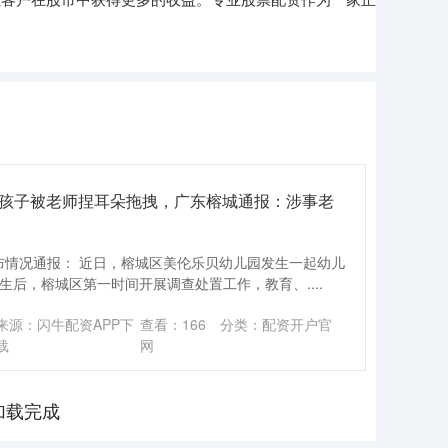
园孩子被老师捏耳朵拖拽，广东榕城通报：涉事老
布情况通报： 近日，榕城区美伦乐贝幼儿园发生一起幼儿
生后，榕城区第一时间开展调查处置工作，教育、....
来源：闪牛配资APP下
查看：
166
分类：
配资开户官
载
网
加载完成