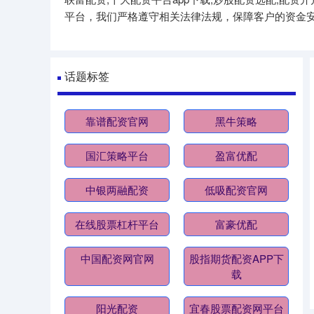
平台，我们严格遵守相关法律法规，保障客户的资金
话题标签
靠谱配资官网
黑牛策略
国汇策略平台
盈富优配
中银两融配资
低吸配资官网
在线股票杠杆平台
富豪优配
中国配资网官网
股指期货配资APP下
载
阳光配资
宜春股票配资网平台