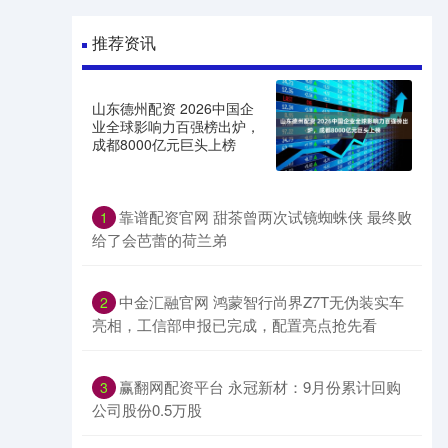
推荐资讯
山东德州配资 2026中国企
业全球影响力百强榜出炉，
成都8000亿元巨头上榜
靠谱配资官网 甜茶曾两次试镜蜘蛛侠 最终败
1
给了会芭蕾的荷兰弟
中金汇融官网 鸿蒙智行尚界Z7T无伪装实车
2
亮相，工信部申报已完成，配置亮点抢先看
赢翻网配资平台 永冠新材：9月份累计回购
3
公司股份0.5万股