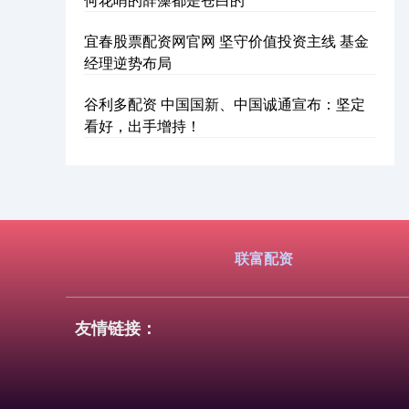
宜春股票配资网官网 坚守价值投资主线 基金
经理逆势布局
谷利多配资 中国国新、中国诚通宣布：坚定
看好，出手增持！
联富配资
友情链接：