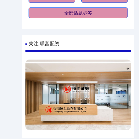
全部话题标签
关注 联富配资