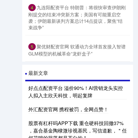
九连阳配资平台 特朗普：将很快审查伊朗刚
4
刚提交的结束冲突新方案；美国有可能重启空
袭；伊朗最新谈判方案总计14点提议，聚焦“结
束战争”
聚优财配资官网 软通动力全球首发接入智谱
5
GLM模型的机械革命“龙虾盒子”
最新文章
好点点配资平台 溢价90%！AI营销龙头实控
人拟入主欣天科技，明起复牌
外汇配资官网 携程被罚，全网点赞！
股票有杠杆吗APP下载 重仓硬科技回撤37%
，嘉合基金陶棣溦珍视基民，写信道歉，＂任
何花哨的辞藻都是苍白的＂