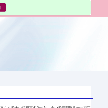
题
配资开户官网
，让客户在股市中获得更多的收益。专业股票配资作为一家正