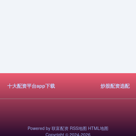
十大配资平台app下载
炒股配资选配
Powered by
联富配资
RSS地图
HTML地图
Copyright
© 2024-2026