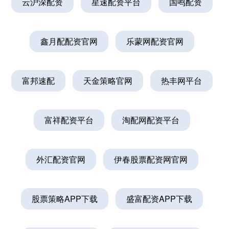
云沪深配资
星速配资平台
国鸣配资
鑫月配配资官网
乐蒙网配资官网
富邦速配
天金策略官网
热丰网平台
富祥配资平台
淘配网配资平台
外汇配资官网
伊春股票配资网官网
股票策略APP下载
盛富配资APP下载