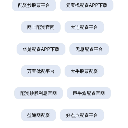
配资炒股票平台
元宝枫配资APP下载
网上配资官网
大连配资平台
华楚配资APP下载
无息配资平台
万宝优配平台
大牛股票配资
配资炒股利息官网
巨牛鑫配资官网
益通网配资
好点点配资平台