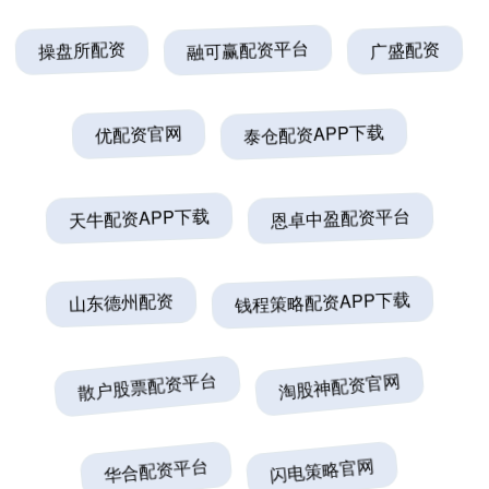
操盘所配资
融可赢配资平台
广盛配资
优配资官网
泰仓配资APP下载
天牛配资APP下载
恩卓中盈配资平台
山东德州配资
钱程策略配资APP下载
散户股票配资平台
淘股神配资官网
华合配资平台
闪电策略官网