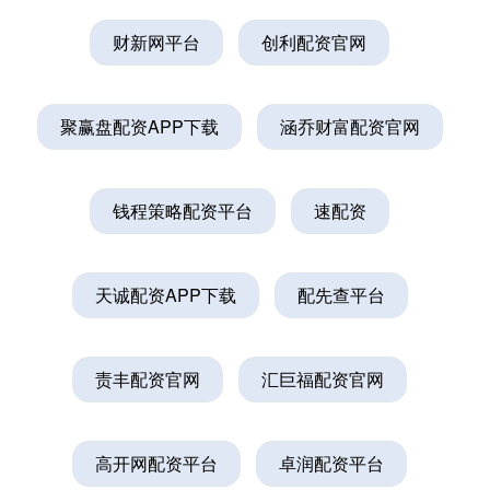
财新网平台
创利配资官网
聚赢盘配资APP下载
涵乔财富配资官网
钱程策略配资平台
速配资
天诚配资APP下载
配先查平台
责丰配资官网
汇巨福配资官网
高开网配资平台
卓润配资平台