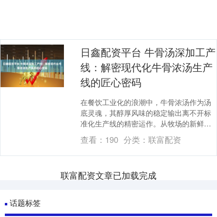
日鑫配资平台 牛骨汤深加工产
线：解密现代化牛骨浓汤生产
线的匠心密码
在餐饮工业化的浪潮中，牛骨浓汤作为汤
底灵魂，其醇厚风味的稳定输出离不开标
准化生产线的精密运作。从牧场的新鲜牛
骨到餐桌上的浓郁汤汁，一条成熟的牛骨
查看：
190
分类：
联富配资
浓汤生产线如同精....
联富配资文章已加载完成
话题标签