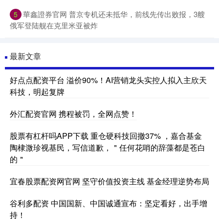
華鑫證券官网 普京专机还未抵华，前线先传出败报，3艘
5
俄军登陆舰在克里米亚被炸
最新文章
好点点配资平台 溢价90%！AI营销龙头实控人拟入主欣天
科技，明起复牌
外汇配资官网 携程被罚，全网点赞！
股票有杠杆吗APP下载 重仓硬科技回撤37% ，嘉合基金
陶棣溦珍视基民，写信道歉，＂任何花哨的辞藻都是苍白
的＂
宜春股票配资网官网 坚守价值投资主线 基金经理逆势布局
谷利多配资 中国国新、中国诚通宣布：坚定看好，出手增
持！