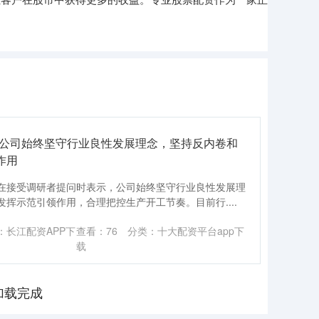
：公司始终坚守行业良性发展理念，坚持反内卷和
作用
料在接受调研者提问时表示，公司始终坚守行业良性发展理
挥示范引领作用，合理把控生产开工节奏。目前行....
：长江配资APP下
查看：
76
分类：
十大配资平台app下
载
加载完成