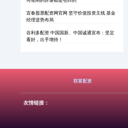
宜春股票配资网官网 坚守价值投资主线 基金
经理逆势布局
谷利多配资 中国国新、中国诚通宣布：坚定
看好，出手增持！
联富配资
友情链接：