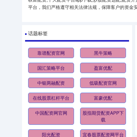
平台，我们严格遵守相关法律法规，保障客户的资金
话题标签
靠谱配资官网
黑牛策略
国汇策略平台
盈富优配
中银两融配资
低吸配资官网
在线股票杠杆平台
富豪优配
中国配资网官网
股指期货配资APP下
载
阳光配资
宜春股票配资网平台