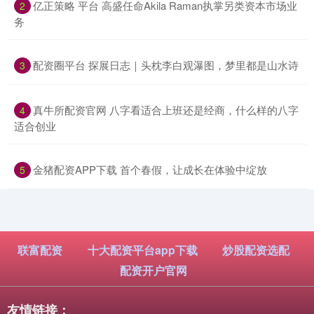
​亿正策略 平台 高盛任命Akila Raman执掌另类资本市场业
2
务
​配资圈平台 探展日志｜头枕李白观瀑图，梦里都是山水诗
3
​真牛所配资官网 八字看适合上班还是经商，什么样的八字
4
适合创业
​金猪配资APP下载 首个春假，让成长在体验中绽放
5
联富配资
十大配资平台app下载
炒股配资选配
配资开户官网
友情链接：