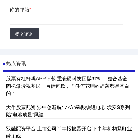
你的邮箱
*
提交评论
热点资讯
股票有杠杆吗APP下载 重仓硬科技回撤37% ，嘉合基金
陶棣溦珍视基民，写信道歉，＂任何花哨的辞藻都是苍白
的＂
大牛股票配资 涉中创新航177Ah磷酸铁锂电芯 埃安S系列
陷“电池质量”风波
双融配资平台 上市公司半年报披露开启 下半年机构紧盯业
绩主线