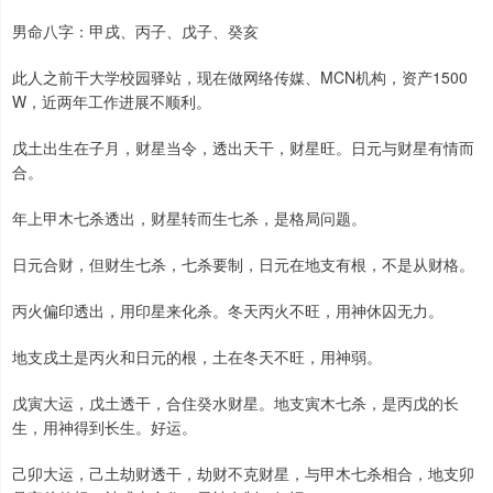
男命八字：甲戌、丙子、戊子、癸亥
此人之前干大学校园驿站，现在做网络传媒、MCN机构，资产1500
W，近两年工作进展不顺利。
戊土出生在子月，财星当令，透出天干，财星旺。日元与财星有情而
合。
年上甲木七杀透出，财星转而生七杀，是格局问题。
日元合财，但财生七杀，七杀要制，日元在地支有根，不是从财格。
丙火偏印透出，用印星来化杀。冬天丙火不旺，用神休囚无力。
地支戌土是丙火和日元的根，土在冬天不旺，用神弱。
戊寅大运，戊土透干，合住癸水财星。地支寅木七杀，是丙戊的长
生，用神得到长生。好运。
己卯大运，己土劫财透干，劫财不克财星，与甲木七杀相合，地支卯