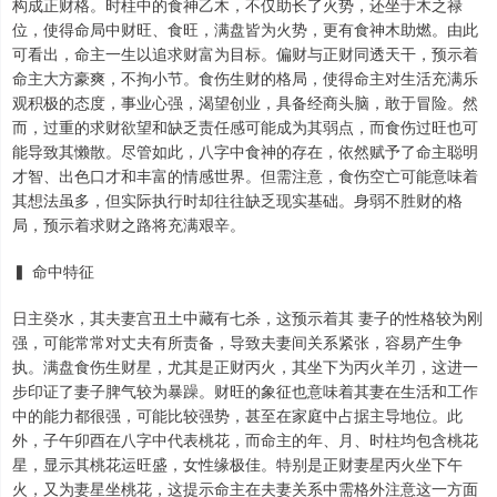
构成正财格。时柱中的食神乙木，不仅助长了火势，还坐于木之禄
位，使得命局中财旺、食旺，满盘皆为火势，更有食神木助燃。由此
可看出，命主一生以追求财富为目标。偏财与正财同透天干，预示着
命主大方豪爽，不拘小节。食伤生财的格局，使得命主对生活充满乐
观积极的态度，事业心强，渴望创业，具备经商头脑，敢于冒险。然
而，过重的求财欲望和缺乏责任感可能成为其弱点，而食伤过旺也可
能导致其懒散。尽管如此，八字中食神的存在，依然赋予了命主聪明
才智、出色口才和丰富的情感世界。但需注意，食伤空亡可能意味着
其想法虽多，但实际执行时却往往缺乏现实基础。身弱不胜财的格
局，预示着求财之路将充满艰辛。
▍ 命中特征
日主癸水，其夫妻宫丑土中藏有七杀，这预示着其 妻子的性格较为刚
强，可能常常对丈夫有所责备，导致夫妻间关系紧张，容易产生争
执。满盘食伤生财星，尤其是正财丙火，其坐下为丙火羊刃，这进一
步印证了妻子脾气较为暴躁。财旺的象征也意味着其妻在生活和工作
中的能力都很强，可能比较强势，甚至在家庭中占据主导地位。此
外，子午卯酉在八字中代表桃花，而命主的年、月、时柱均包含桃花
星，显示其桃花运旺盛，女性缘极佳。特别是正财妻星丙火坐下午
火，又为妻星坐桃花，这提示命主在夫妻关系中需格外注意这一方面