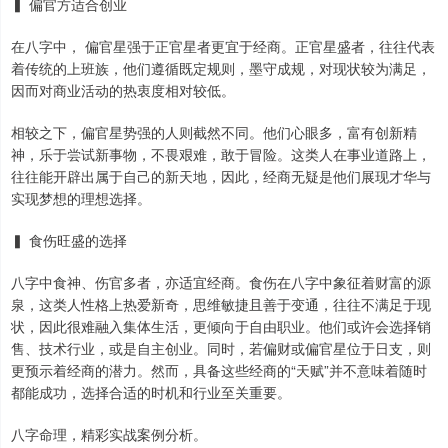
▍ 偏官方适合创业
在八字中， 偏官星强于正官星者更宜于经商。正官星盛者，往往代表
着传统的上班族，他们遵循既定规则，墨守成规，对现状较为满足，
因而对商业活动的热衷度相对较低。
相较之下，偏官星势强的人则截然不同。他们心眼多，富有创新精
神，乐于尝试新事物，不畏艰难，敢于冒险。这类人在事业道路上，
往往能开辟出属于自己的新天地，因此，经商无疑是他们展现才华与
实现梦想的理想选择。
▍ 食伤旺盛的选择
八字中食神、伤官多者，亦适宜经商。食伤在八字中象征着财富的源
泉，这类人性格上热爱新奇，思维敏捷且善于变通，往往不满足于现
状，因此很难融入集体生活，更倾向于自由职业。他们或许会选择销
售、技术行业，或是自主创业。同时，若偏财或偏官星位于日支，则
更预示着经商的潜力。然而，具备这些经商的“天赋”并不意味着随时
都能成功，选择合适的时机和行业至关重要。
八字命理，精彩实战案例分析。