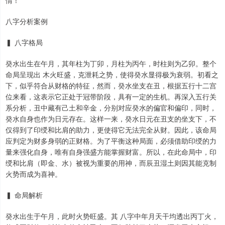
八字分析案例
▍ 八字格局
癸水出生在午月，其年柱为丁卯，月柱为丙午，时柱则为乙卯。整个
命局呈现出 木火旺盛，克泄耗之势，使得癸水显得极为衰弱。初看之
下，似乎符合从财格的特征，然而，癸水坐支在丑，根据五行十二宫
位来看，这表示它正处于冠带阶段，具有一定的生机。再深入五行关
系分析，丑中藏有己土和辛金，分别对应癸水的偏官和偏印，同时，
癸水自身也作为日元存在。这样一来，癸水日元在丑支的坐支下，不
仅得到了印绶和比肩的助力，更使得它无法完全从财。因此，该命局
应判定为财多身弱的正财格。为了平衡这种局面，必须借助印绶的力
量来强化自身，唯有自身强盛方能掌握财富。所以，在此命局中，印
绶和比肩（即金、水）被视为重要的用神，而辰丑湿土则因其能克制
火势而成为喜神。
▍ 命局解析
癸水出生于午月，此时火势旺盛。其 八字中年月天干均透出丙丁火，