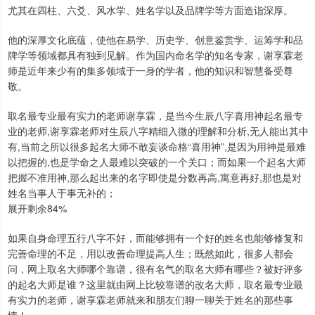
尤其在四柱、六爻、风水学、姓名学以及品牌学等方面造诣深厚。
他的深厚文化底蕴，使他在易学、历史学、创意鉴赏学、运筹学和品
牌学等领域都具有独到见解。作为国内命名学的知名专家，谢享霖老
师是近年来少有的集多领域于一身的学者，他的知识和智慧备受尊
敬。
取名最专业最有实力的老师谢享霖，是当今生辰八字喜用神起名最专
业的老师,谢享霖老师对生辰八字精细入微的理解和分析,无人能出其中
有,当前之所以很多起名大师不敢妄谈命格“喜用神”,是因为用神是最难
以把握的,也是学命之人最难以突破的一个关口；而如果一个起名大师
把握不准用神,那么起出来的名字即使是分数再高,寓意再好,那也是对
姓名当事人于事无补的；
展开剩余84%
如果自身命理五行八字不好，而能够拥有一个好的姓名也能够修复和
完善命理的不足，用以改善命理提高人生；既然如此，很多人都会
问，网上取名大师哪个靠谱，很有名气的取名大师有哪些？被好评多
的起名大师是谁？这里就由网上比较靠谱的改名大师，取名最专业最
有实力的老师，谢享霖老师就来和朋友们聊一聊关于姓名的那些事
情！