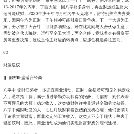
16-2017年的丙申、丁酉大运，因八字财多身弱，再走财运或生财大
运可能破财。2020年庚子年与月柱丙午天克地冲，需特别关注夫妻关
系，因丙午均为正财，子午相冲可能引发口舌争执。下一个大运为壬
寅，壬水被丁火合绊，可能影响财运。若在此期间与人合伙做生意，
需防被合伙人骗财。运行至辛丑大运，丙辛合绊，意味着会有投资买
房等重要决策，这也是命主财运的转折点，应抓住机遇勇往直前。
02
财运建议
▍ 偏财旺盛适合经商
八字中 偏财旺盛者，多适宜商业活动。正财，象征着可预见的稳定收
入，通常指工资，属于通过辛勤劳动获得的报酬。而偏财，则代表着
不可预见的大额非稳定收入，这类钱财往往并非通过辛勤劳动获得。
八字中偏财旺盛的人，往往对钱财有着强烈的投机心理，他们更倾向
于追求大额财富，而非稳定的工资收入。这类人不安于现状，热衷于
轻松获利，因此，商业活动成为他们实现财富梦想的理想途径。