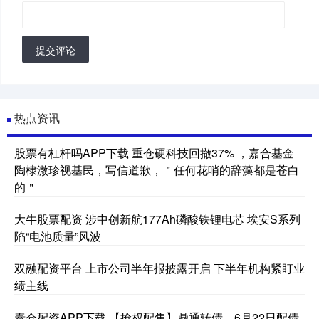
提交评论
热点资讯
股票有杠杆吗APP下载 重仓硬科技回撤37% ，嘉合基金
陶棣溦珍视基民，写信道歉，＂任何花哨的辞藻都是苍白
的＂
大牛股票配资 涉中创新航177Ah磷酸铁锂电芯 埃安S系列
陷“电池质量”风波
双融配资平台 上市公司半年报披露开启 下半年机构紧盯业
绩主线
泰仓配资APP下载 【抢权配售】鼎通转债，6月22日配债