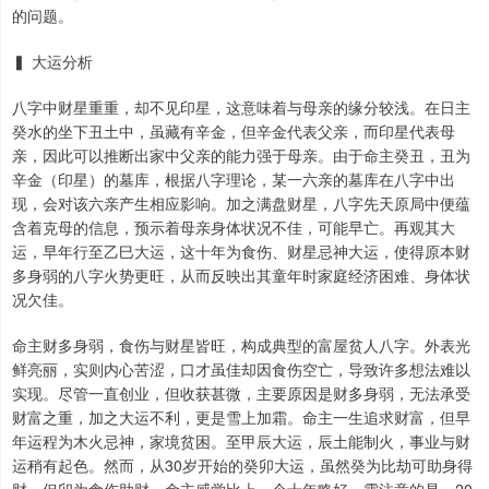
的问题。
▍ 大运分析
八字中财星重重，却不见印星，这意味着与母亲的缘分较浅。在日主
癸水的坐下丑土中，虽藏有辛金，但辛金代表父亲，而印星代表母
亲，因此可以推断出家中父亲的能力强于母亲。由于命主癸丑，丑为
辛金（印星）的墓库，根据八字理论，某一六亲的墓库在八字中出
现，会对该六亲产生相应影响。加之满盘财星，八字先天原局中便蕴
含着克母的信息，预示着母亲身体状况不佳，可能早亡。再观其大
运，早年行至乙巳大运，这十年为食伤、财星忌神大运，使得原本财
多身弱的八字火势更旺，从而反映出其童年时家庭经济困难、身体状
况欠佳。
命主财多身弱，食伤与财星皆旺，构成典型的富屋贫人八字。外表光
鲜亮丽，实则内心苦涩，口才虽佳却因食伤空亡，导致许多想法难以
实现。尽管一直创业，但收获甚微，主要原因是财多身弱，无法承受
财富之重，加之大运不利，更是雪上加霜。命主一生追求财富，但早
年运程为木火忌神，家境贫困。至甲辰大运，辰土能制火，事业与财
运稍有起色。然而，从30岁开始的癸卯大运，虽然癸为比劫可助身得
财，但卯为食伤助财，命主感觉比上一个十年略好。需注意的是，20