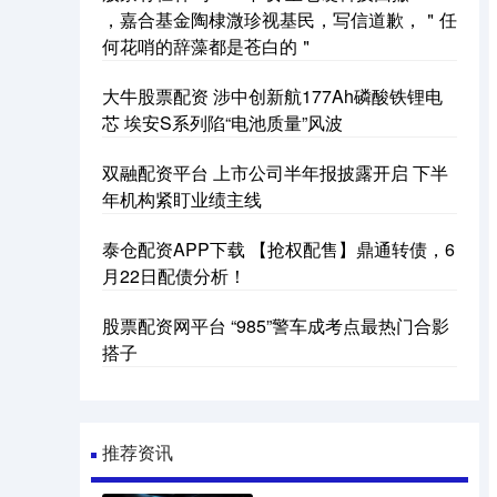
，嘉合基金陶棣溦珍视基民，写信道歉，＂任
何花哨的辞藻都是苍白的＂
大牛股票配资 涉中创新航177Ah磷酸铁锂电
芯 埃安S系列陷“电池质量”风波
双融配资平台 上市公司半年报披露开启 下半
年机构紧盯业绩主线
泰仓配资APP下载 【抢权配售】鼎通转债，6
月22日配债分析！
股票配资网平台 “985”警车成考点最热门合影
搭子
推荐资讯