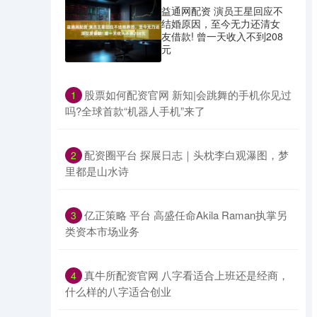
益通网配资 演员王星回应不
结婚原因，至今无力还清女
友借款! 曾一天收入不到208
元
​股票如何配资官网 新知|会跳舞的手机你见过
1
吗?全球首款“机器人手机”来了
​配资圈平台 探展日志｜头枕李白观瀑图，梦
2
里都是山水诗
​亿正策略 平台 高盛任命Akila Raman执掌另
3
类资本市场业务
​真牛所配资官网 八字看适合上班还是经商，
4
什么样的八字适合创业