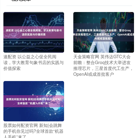
速配资 以公益之心促全民阅
天金策略官网 英伟达GTC大会
读，学大教育句象书店的实践与
前瞻：整合Groq技术大举进攻
价值探索
推理芯片，三星首度代工生产，
OpenAI或成首批客户
股票如何配资官网 新知|会跳舞
的手机你见过吗?全球首款“机器
人手机”来了