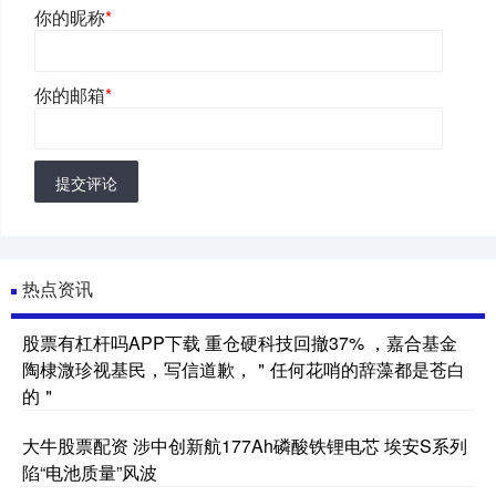
你的昵称
*
你的邮箱
*
提交评论
热点资讯
股票有杠杆吗APP下载 重仓硬科技回撤37% ，嘉合基金
陶棣溦珍视基民，写信道歉，＂任何花哨的辞藻都是苍白
的＂
大牛股票配资 涉中创新航177Ah磷酸铁锂电芯 埃安S系列
陷“电池质量”风波