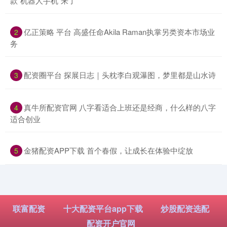
款“机器人手机”来了
​亿正策略 平台 高盛任命Akila Raman执掌另类资本市场业
2
务
​配资圈平台 探展日志｜头枕李白观瀑图，梦里都是山水诗
3
​真牛所配资官网 八字看适合上班还是经商，什么样的八字
4
适合创业
​金猪配资APP下载 首个春假，让成长在体验中绽放
5
联富配资
十大配资平台app下载
炒股配资选配
配资开户官网